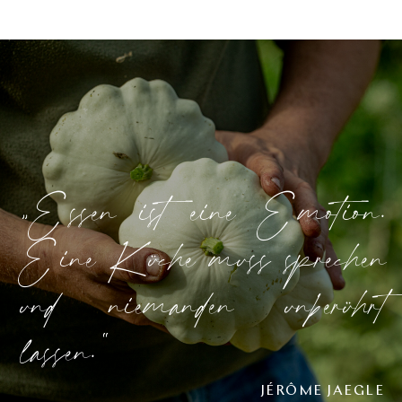
„Essen ist eine Emotion.
Eine Küche muss sprechen
und niemanden unberührt
lassen.“
JÉRÔME JAEGLE