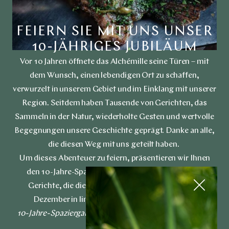
FEIERN SIE MIT UNS UNSER
10-JÄHRIGES JUBILÄUM
Vor 10 Jahren öffnete das Alchémille seine Türen – mit
dem Wunsch, einen lebendigen Ort zu schaffen,
verwurzelt in unserem Gebiet und im Einklang mit unserer
Region. Seitdem haben Tausende von Gerichten, das
Sammeln in der Natur, wiederholte Gesten und wertvolle
Begegnungen unsere Geschichte geprägt. Danke an alle,
die diesen Weg mit uns geteilt haben.
Um dieses Abenteuer zu feiern, präsentieren wir Ihnen
den 10-Jahre-Spaziergang – eine Hommage an die
Gerichte, die diese Jahre geprägt haben. Bis Ende
Dezember in limitierter Auflage zu entdecken.
10-Jahre-Spaziergang in 9 Gängen am Abend, 180 € pro
Person.