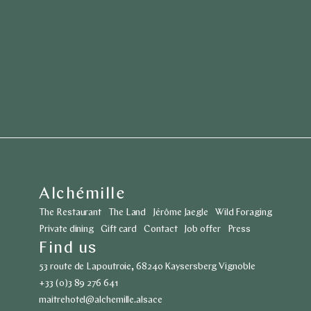
Alchémille
The Restaurant
The Land
Jérôme Jaegle
Wild Foraging
Private dining
Gift card
Contact
Job offer
Press
Find us
53 route de Lapoutroie, 68240 Kaysersberg Vignoble
+33 (0)3 89 276 641
maitrehotel@alchemille.alsace