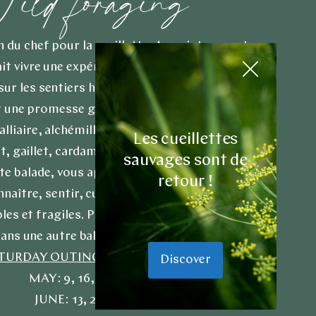
ild foraging
n du chef pour la cueillette. Au printemps et en
fait vivre une expérience gastronomique, il vous
ur les sentiers herbacés du Haut-Rhin. Chaque
une promesse gustative et olfactive insolite.
 alliaire, alchémille, armoise, oxalis, sureau, fleur
Les cueillettes
t, gaillet, cardamine des prés, bouillon blanc,
sauvages sont de
tte balade, vous apprendrez à regarder la nature
retour !
ître, sentir, cueillir et respecter ces trésors
les et fragiles. Puis, de retour au restaurant,
ans une autre balade, gustative, en cinq sentiers.
TURDAY OUTINGS SCHEDULE
Discover
MAY: 9, 16, 23, 30
JUNE: 13, 20, 27