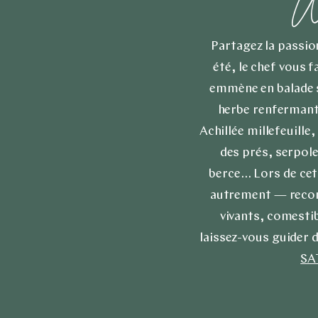
W
Partagez la passio
été, le chef vous 
emmène en balade s
herbe renfermant 
Achillée millefeuille,
des prés, serpole
berce... Lors de ce
autrement — reconna
vivants, comestib
laissez-vous guider d
SA